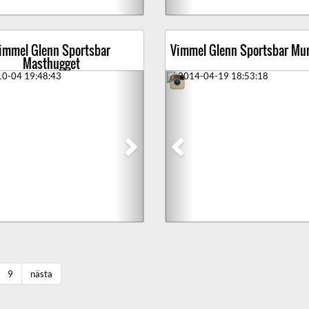
immel Glenn Sportsbar
Vimmel Glenn Sportsbar Mu
Masthugget
ious
Next
Previous
9
nästa