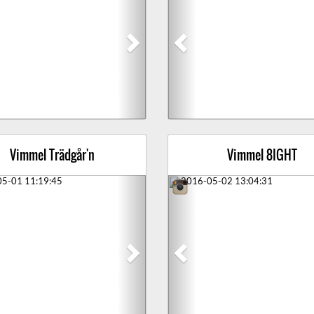
Vimmel Trädgår'n
Vimmel 8IGHT
ious
Next
Previous