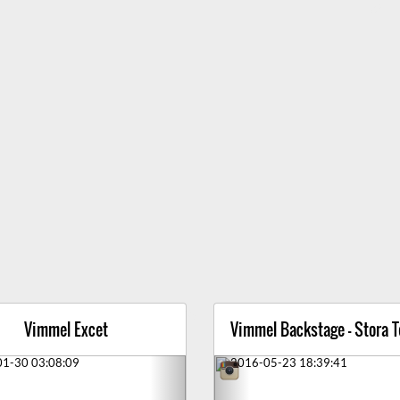
Vimmel Excet
Vimmel Backstage - Stora T
ious
Next
Previous