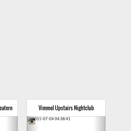
eatern
Vimmel Upstairs Nightclub
Next
Previous
Next