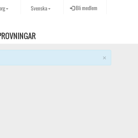
Bli medlem
org
Svenska
PROVNINGAR
×