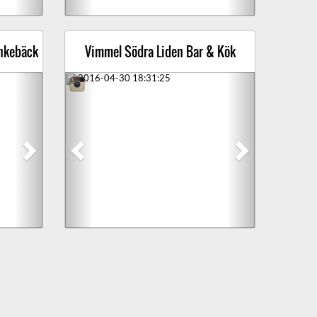
nkebäck
Vimmel Södra Liden Bar & Kök
Next
Previous
Next