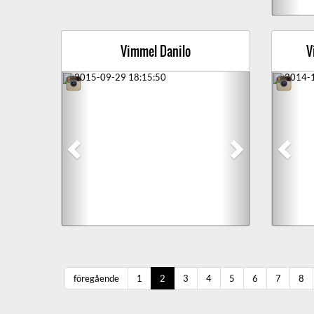
Vimmel Danilo
V
Previous
Next
Prev
föregående
1
2
3
4
5
6
7
8