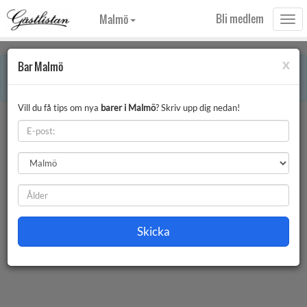
Bli medlem
Malmö
Togg
navi
x
Bar Malmö
×
Error:
Denna månaden innehåller röda dagar. Vissa uppgifter på sidan kan
därför vara avvikande.
Vill du få tips om nya
barer i Malmö
? Skriv upp dig nedan!
Bar Malmö
Filter