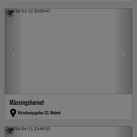
Previous
Next
Mässingshornet
Kirsebergsgatan 32, Malmö
Previous
Next