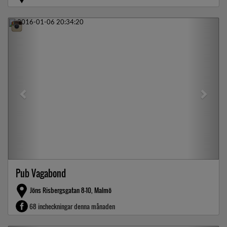
Previous
Next
Pub Vagabond
Jöns Risbergsgatan 8-10, Malmö
68 incheckningar denna månaden