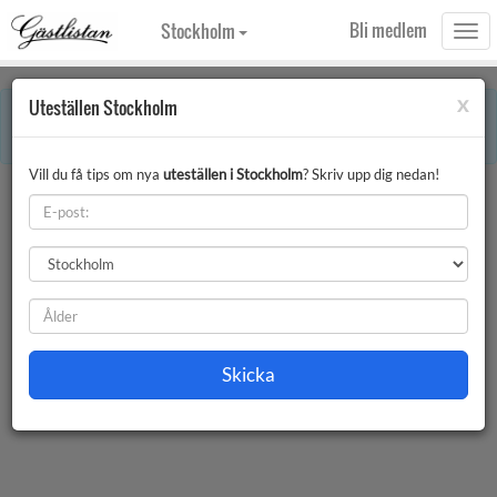
Bli medlem
Stockholm
Togg
navi
x
Uteställen Stockholm
×
Error:
Denna månaden innehåller röda dagar. Vissa uppgifter på sidan kan
därför vara avvikande.
Vill du få tips om nya
uteställen i Stockholm
? Skriv upp dig nedan!
Uteställen Stockholm
Filter