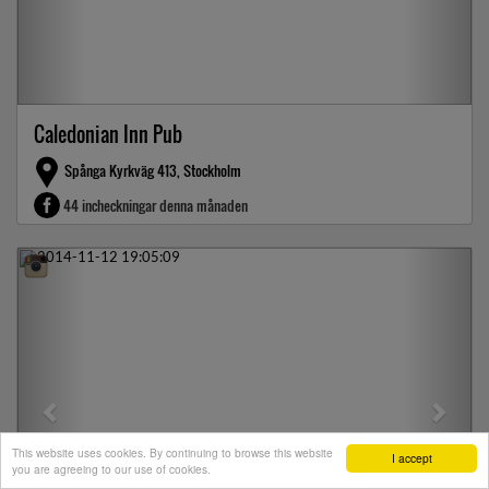
Caledonian Inn Pub
Spånga Kyrkväg 413, Stockholm
44 incheckningar denna månaden
Previous
Next
This website uses cookies. By continuing to browse this website
I accept
you are agreeing to our use of cookies.