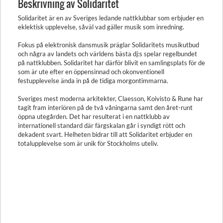
Beskrivning av Solidaritet
Solidaritet är en av Sveriges ledande nattklubbar som erbjuder en
eklektisk upplevelse, såväl vad gäller musik som inredning.
Fokus på elektronisk dansmusik präglar Solidaritets musikutbud
och några av landets och världens bästa dj:s spelar regelbundet
på nattklubben. Solidaritet har därför blivit en samlingsplats för de
som är ute efter en öppensinnad och okonventionell
festupplevelse ända in på de tidiga morgontimmarna.
Sveriges mest moderna arkitekter, Claesson, Koivisto & Rune har
tagit fram interiören på de två våningarna samt den året-runt
öppna utegården. Det har resulterat i en nattklubb av
internationell standard där färgskalan går i syndigt rött och
dekadent svart. Helheten bidrar till att Solidaritet erbjuder en
totalupplevelse som är unik för Stockholms uteliv.