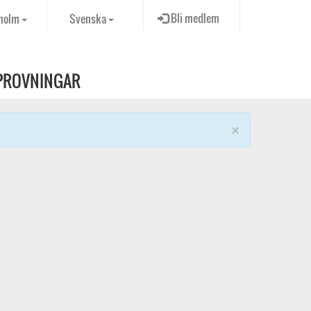
Bli medlem
holm
Svenska
PROVNINGAR
×