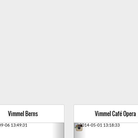
Vimmel Berns
Vimmel Café Opera
ious
Next
Previous