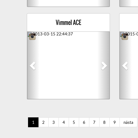
Vimmel ACE
Previous
Next
Prev
1
2
3
4
5
6
7
8
9
nästa