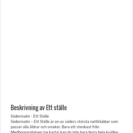
Beskrivning av Ett ställe
Södermalm - Ett Ställe
Södermalm – Ett Ställe är en av söders största nattklubbar som
passar alla åldrar och smaker. Bara ett stenkast från
Medborgarplatsen (se karta) kan du inte bara festa hela kvällen