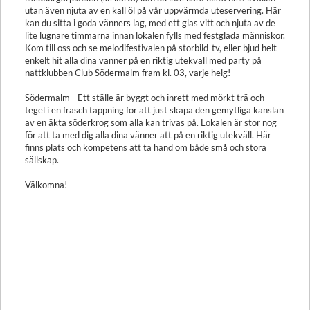
utan även njuta av en kall öl på vår uppvärmda uteservering. Här
kan du sitta i goda vänners lag, med ett glas vitt och njuta av de
lite lugnare timmarna innan lokalen fylls med festglada människor.
Kom till oss och se melodifestivalen på storbild-tv, eller bjud helt
enkelt hit alla dina vänner på en riktig utekväll med party på
nattklubben Club Södermalm fram kl. 03, varje helg!
Södermalm - Ett ställe är byggt och inrett med mörkt trä och
tegel i en fräsch tappning för att just skapa den gemytliga känslan
av en äkta söderkrog som alla kan trivas på. Lokalen är stor nog
för att ta med dig alla dina vänner att på en riktig utekväll. Här
finns plats och kompetens att ta hand om både små och stora
sällskap.
Välkomna!