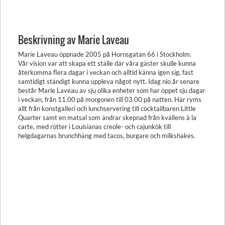
Beskrivning av Marie Laveau
Marie Laveau öppnade 2005 på Hornsgatan 66 i Stockholm.
Vår vision var att skapa ett ställe där våra gäster skulle kunna
återkomma flera dagar i veckan och alltid känna igen sig, fast
samtidigt ständigt kunna uppleva något nytt. Idag nio år senare
består Marie Laveau av sju olika enheter som har öppet sju dagar
i veckan, från 11.00 på morgonen till 03.00 på natten. Här ryms
allt från konstgalleri och lunchservering till cocktailbaren Little
Quarter samt en matsal som ändrar skepnad från kvällens à la
carte, med rötter i Louisianas creole- och cajunkök till
helgdagarnas brunchhäng med tacos, burgare och milkshakes.