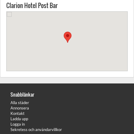
Clarion Hotel Post Bar
Snabblänkar
Alla städer
Annonsera
Kontakt
Ladda upp
Logga in
Sekretess och användarvillkor