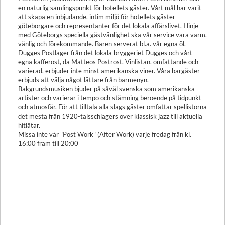
en naturlig samlingspunkt för hotellets gäster. Vårt mål har varit
att skapa en inbjudande, intim miljö för hotellets gäster
göteborgare och representanter för det lokala affärslivet. I linje
med Göteborgs speciella gästvänlighet ska vår service vara varm,
vänlig och förekommande. Baren serverat bl.a. vår egna öl,
Dugges Postlager från det lokala bryggeriet Dugges och vårt
egna kafferost, da Matteos Postrost. Vinlistan, omfattande och
varierad, erbjuder inte minst amerikanska viner. Våra bargäster
erbjuds att välja något lättare från barmenyn.
Bakgrundsmusiken bjuder på såväl svenska som amerikanska
artister och varierar i tempo och stämning beroende på tidpunkt
och atmosfär. För att tilltala alla slags gäster omfattar spellistorna
det mesta från 1920-talsschlagers över klassisk jazz till aktuella
hitlåtar.
Missa inte vår "Post Work" (After Work) varje fredag från kl.
16:00 fram till 20:00