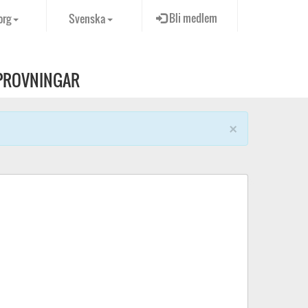
Bli medlem
org
Svenska
PROVNINGAR
×