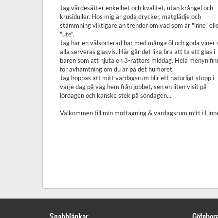
Jag värdesätter enkelhet och kvalitet, utan krångel och
krusiduller. Hos mig är goda drycker, matglädje och
stämmning viktigare än trender om vad som är "inne" ell
"ute".
Jag har en välsorterad bar med många öl och goda viner
alla serveras glasvis. Här går det lika bra att ta ett glas i
baren som att njuta en 3-rätters middag. Hela menyn fin
för avhämtning om du är på det humöret.
Jag hoppas att mitt vardagsrum blir ett naturligt stopp i
varje dag på väg hem från jobbet, sen en liten visit på
lördagen och kanske stek på söndagen...
Välkommen till min mottagning & vardagsrum mitt i Linn
Snabblänkar
Götebor