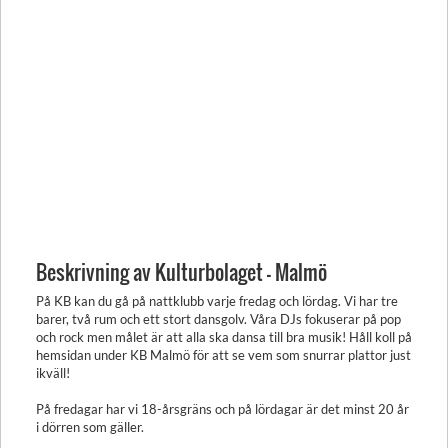
Beskrivning av Kulturbolaget - Malmö
På KB kan du gå på nattklubb varje fredag och lördag. Vi har tre
barer, två rum och ett stort dansgolv. Våra DJs fokuserar på pop
och rock men målet är att alla ska dansa till bra musik! Håll koll på
hemsidan under KB Malmö för att se vem som snurrar plattor just
ikväll!
På fredagar har vi 18-årsgräns och på lördagar är det minst 20 år
i dörren som gäller.